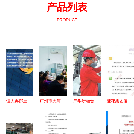
产品列表
PRODUCT
----------------
恒大再掷重
广州市天河
产学研融合
菱花集团屡
金收购
区地方税务
以技术转让
陷劳动争议
NEVS 新能
局莅临我院
与咨询为引
纠纷，董事
源汽车梦，
开展技术转
擎，驱动高
长江保安被