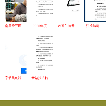
技术能否铺
让及技术咨
质量发展
限制高消
就坦途？
询税务工作
费，技术转
专项检查
移成潜在导
火索？
南昌经开区
2025年度
欢迎兰特普
江淮与蔚
减税降费激
专利申请咨
加入光纤在
来“江来”出
发创新活力
询、技术转
线，携手深
世 合资背
技术赋能驱
让及专利转
耕高速可调
后的技术协
动出口创汇
让手续综合
谐半导体激
同与新业态
服务合同
光器领域
探索
字节跳动跨
音箱技术转
界布局 重
让及技术咨
庆子公司经
询合同
营范围新增