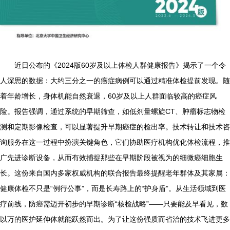
近日公布的《2024版60岁及以上体检人群健康报告》揭示了一个令
人深思的数据：大约三分之一的癌症病例可以通过精准体检提前发现。随
着年龄增长，身体机能自然衰退，60岁及以上人群面临较高的癌症风
险。报告强调，通过系统的早期筛查，如低剂量螺旋CT、肿瘤标志物检
测和定期影像检查，可以显著提升早期癌症的检出率。技术转让和技术咨
询服务在这一过程中扮演关键角色，它们协助医疗机构优化体检流程，推
广先进诊断设备，从而有效捕捉那些在早期阶段被视为的细微癌细胞生
长。这份来自国内多家权威机构的联合报告最终提醒老年群体及其家属：
健康体检不只是“例行公事”，而是长寿路上的“护身盾”。从生活领域到医
疗前线，防癌需迈开初步的早期诊断“核检战略”——只要能及早看见，数
以万的医护延伸体就能跃然而出。为了让这份强质而省治的技术飞进更多