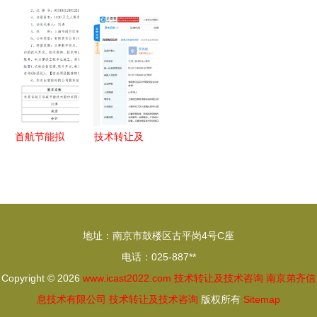
新 上海真
智护生态
文创数字化
技术咨询
晶电子科技
福建省水产
展览会盛大
持有时间要
有限公司的
功能性饲料
开幕，助推
求解析
技术转让与
及养殖环境
礼品行业新
咨询服务解
调控重点实
浪潮
析
验室首届学
术委员会会
首航节能拟
技术转让及
议在厦门启
7600万元
技术咨询的
航
转让上海鹰
核心理论与
吉股权 技
实践策略
术转让业务
地址：南京市鼓楼区古平岗4号C座
新动向
电话：025-887**
Copyright © 2026
www.icast2022.com
技术转让及技术咨询
南京弟齐信
息技术有限公司
技术转让及技术咨询
版权所有
Sitemap