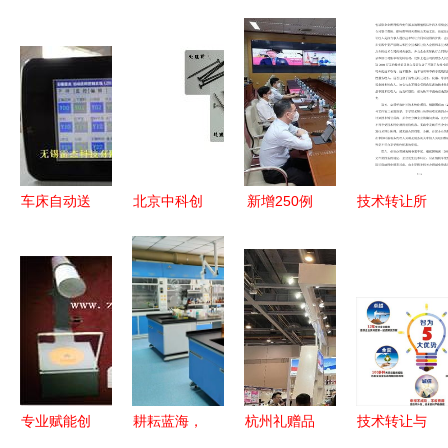
车床自动送
北京中科创
新增250例
技术转让所
料与上下料
新中心 技
越南加速推
得享受税收
改造 技术
术转让与咨
进新冠疫苗
优惠的操作
转让与咨询
询的先锋力
生产与本土
指南
全攻略
量
投产计划
专业赋能创
耕耘蓝海，
杭州礼赠品
技术转让与